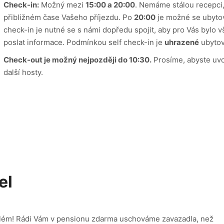
Check-in:
Možný mezi
15:00 a 20:00
. Nemáme stálou recepci,
přibližném čase Vašeho příjezdu. Po
20:00
je možné se ubytov
check-in je nutné se s námi dopředu spojit, aby pro Vás bylo
poslat informace. Podmínkou self check-in je
uhrazené
ubytov
Check-out je možný nejpozději do 10:30.
Prosíme, abyste uvol
další hosty.
el
blém! Rádi Vám v pensionu zdarma uschováme zavazadla, než