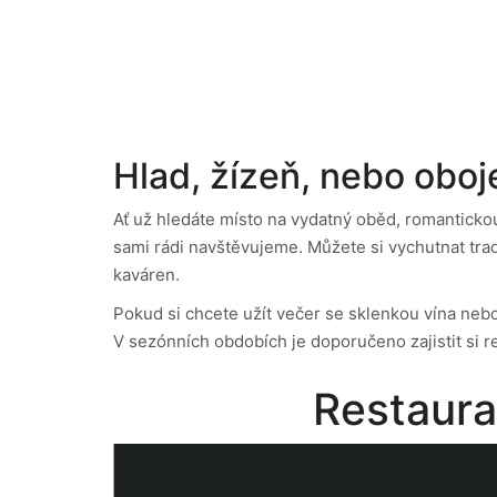
Hlad, žízeň, nebo oboj
Ať už hledáte místo na vydatný oběd, romanticko
sami rádi navštěvujeme. Můžete si vychutnat trad
kaváren.
Pokud si chcete užít večer se sklenkou vína neb
V sezónních obdobích je doporučeno zajistit si r
Restaur