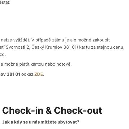
sta):
nelze vyjíždět. V případě zájmu je ale možné zakoupit
tí Svornosti 2, Český Krumlov 381 01) kartu za stejnou cenu,
zd.
 je možné platit kartou nebo hotově.
lov 381 01
odkaz
ZDE
.
Check-in & Check-out
Jak a kdy se u nás můžete ubytovat?