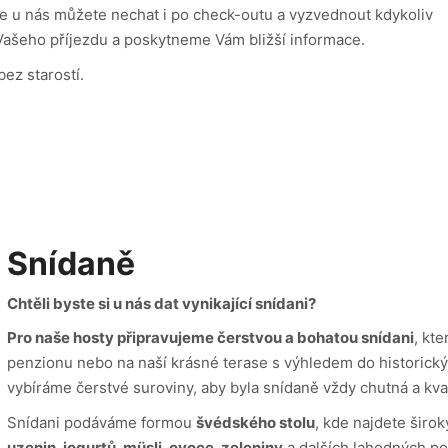
 je u nás můžete nechat i po check-outu a vyzvednout kdykoliv
 Vašeho příjezdu a poskytneme Vám bližší informace.
bez starostí.
Snídaně
Chtěli byste si u nás dat vynikající snídani?
Pro naše hosty připravujeme čerstvou a bohatou snídani
, kt
penzionu nebo na naší krásné terase s výhledem do historický
vybíráme čerstvé suroviny, aby byla snídaně vždy chutná a kval
Snídani podáváme formou
švédského stolu
, kde najdete širo
uzenin, jogurtů, müsli, ovoce, zeleniny
a dalších lahodných po