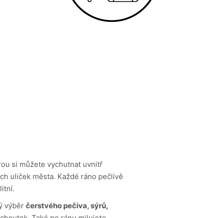
erou si můžete vychutnat uvnitř
ch uliček města. Každé ráno pečlivě
itní.
ký výběr
čerstvého pečiva, sýrů,
choutek. Také po ránu milujete