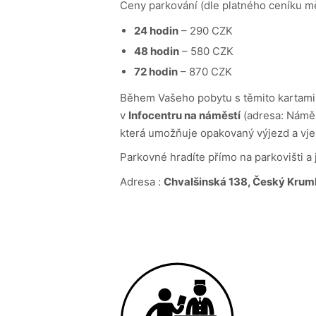
Ceny parkování (dle platného ceníku mě
24 hodin
– 290 CZK
48 hodin
– 580 CZK
72 hodin
– 870 CZK
Během Vašeho pobytu s těmito kartami 
v
Infocentru na náměstí
(adresa: Náměs
která umožňuje opakovaný výjezd a vje
Parkovné hradíte přímo na parkovišti a
Adresa :
Chvalšinská 138, Český Krum