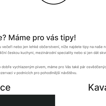
e? Máme pro vás tipy!
u večeři nebo jen lehké občerstvení, níže najdete tipy na naše
iční českou kuchyni, mezinárodní speciality nebo si jen dát sk
o dobře vychlazeným pivem, máme pro Vás také pár osvědčených 
ezervaci v podnicích pro pohodlnější návštěvu.
ace
Kav